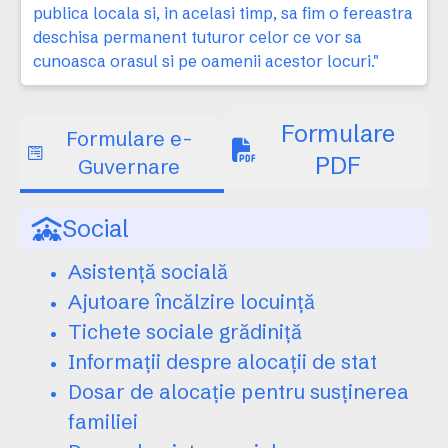
publica locala si, in acelasi timp, sa fim o fereastra
deschisa permanent tuturor celor ce vor sa
cunoasca orasul si pe oamenii acestor locuri."
Formulare
Formulare e-
PDF
Guvernare
Social
Asistență socială
Ajutoare încălzire locuință
Tichete sociale grădiniță
Informații despre alocații de stat
Dosar de alocație pentru susținerea
familiei