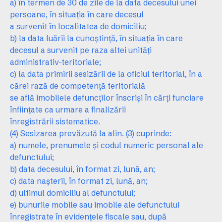
a) în termen de 30 de zile de la data decesului unei
persoane, în situaţia în care decesul
a survenit în localitatea de domiciliu;
b) la data luării la cunoştinţă, în situaţia în care
decesul a survenit pe raza altei unităţi
administrativ-teritoriale;
c) la data primirii sesizării de la oficiul teritorial, în a
cărei rază de competenţă teritorială
se află imobilele defuncţilor înscrişi în cărţi funciare
înfiinţate ca urmare a finalizării
înregistrării sistematice.
(4) Sesizarea prevăzută la alin. (3) cuprinde:
a) numele, prenumele şi codul numeric personal ale
defunctului;
b) data decesului, în format zi, lună, an;
c) data naşterii, în format zi, lună, an;
d) ultimul domiciliu al defunctului;
e) bunurile mobile sau imobile ale defunctului
înregistrate în evidenţele fiscale sau, după