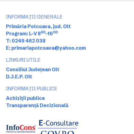
INFORMAȚII GENERALE
Primăria Potcoava, jud. Olt
00
00
Program: L-V 8
-16
T: 0249 462 038
E: primariapotcoava@yahoo.com
LINKURI UTILE
Consiliul Județean Olt
D.J.E.P. Olt
INFORMAȚII PUBLICE
Achiziții publice
Transparență Decizională