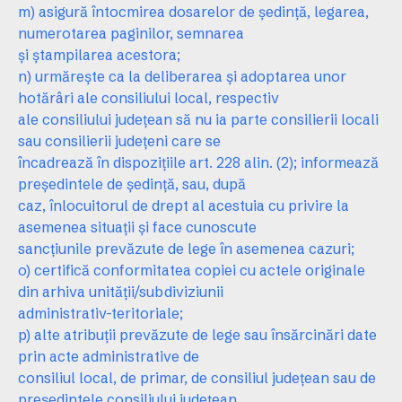
m) asigură întocmirea dosarelor de şedinţă, legarea,
numerotarea paginilor, semnarea
şi ştampilarea acestora;
n) urmăreşte ca la deliberarea şi adoptarea unor
hotărâri ale consiliului local, respectiv
ale consiliului judeţean să nu ia parte consilierii locali
sau consilierii judeţeni care se
încadrează în dispoziţiile art. 228 alin. (2); informează
preşedintele de şedinţă, sau, după
caz, înlocuitorul de drept al acestuia cu privire la
asemenea situaţii şi face cunoscute
sancţiunile prevăzute de lege în asemenea cazuri;
o) certifică conformitatea copiei cu actele originale
din arhiva unităţii/subdiviziunii
administrativ-teritoriale;
p) alte atribuţii prevăzute de lege sau însărcinări date
prin acte administrative de
consiliul local, de primar, de consiliul judeţean sau de
preşedintele consiliului judeţean,