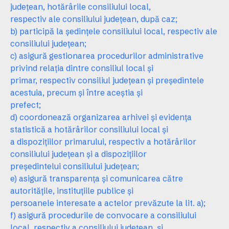
judeţean, hotărârile consiliului local,
respectiv ale consiliului judeţean, după caz;
b) participă la şedinţele consiliului local, respectiv ale
consiliului judeţean;
c) asigură gestionarea procedurilor administrative
privind relaţia dintre consiliul local şi
primar, respectiv consiliul judeţean şi preşedintele
acestuia, precum şi între aceştia şi
prefect;
d) coordonează organizarea arhivei şi evidenţa
statistică a hotărârilor consiliului local şi
a dispoziţiilor primarului, respectiv a hotărârilor
consiliului judeţean şi a dispoziţiilor
preşedintelui consiliului judeţean;
e) asigură transparenţa şi comunicarea către
autorităţile, instituţiile publice şi
persoanele interesate a actelor prevăzute la lit. a);
f) asigură procedurile de convocare a consiliului
local, respectiv a consiliului judeţean, şi