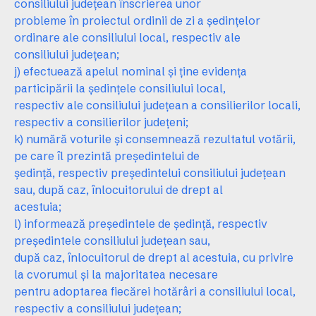
consiliului judeţean înscrierea unor
probleme în proiectul ordinii de zi a şedinţelor
ordinare ale consiliului local, respectiv ale
consiliului judeţean;
j) efectuează apelul nominal şi ţine evidenţa
participării la şedinţele consiliului local,
respectiv ale consiliului judeţean a consilierilor locali,
respectiv a consilierilor judeţeni;
k) numără voturile şi consemnează rezultatul votării,
pe care îl prezintă preşedintelui de
şedinţă, respectiv preşedintelui consiliului judeţean
sau, după caz, înlocuitorului de drept al
acestuia;
l) informează preşedintele de şedinţă, respectiv
preşedintele consiliului judeţean sau,
după caz, înlocuitorul de drept al acestuia, cu privire
la cvorumul şi la majoritatea necesare
pentru adoptarea fiecărei hotărâri a consiliului local,
respectiv a consiliului judeţean;