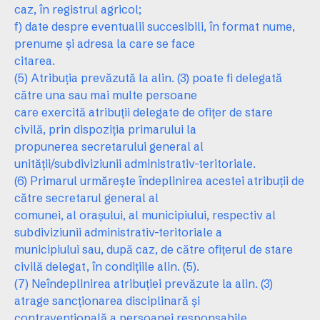
caz, în registrul agricol;
f) date despre eventualii succesibili, în format nume,
prenume şi adresa la care se face
citarea.
(5) Atribuţia prevăzută la alin. (3) poate fi delegată
către una sau mai multe persoane
care exercită atribuţii delegate de ofiţer de stare
civilă, prin dispoziţia primarului la
propunerea secretarului general al
unităţii/subdiviziunii administrativ-teritoriale.
(6) Primarul urmăreşte îndeplinirea acestei atribuţii de
către secretarul general al
comunei, al oraşului, al municipiului, respectiv al
subdiviziunii administrativ-teritoriale a
municipiului sau, după caz, de către ofiţerul de stare
civilă delegat, în condiţiile alin. (5).
(7) Neîndeplinirea atribuţiei prevăzute la alin. (3)
atrage sancţionarea disciplinară şi
contravenţională a persoanei responsabile.