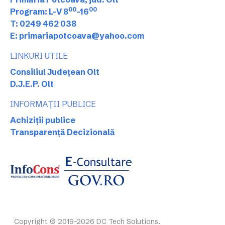
00
00
Program: L-V 8
-16
T: 0249 462 038
E: primariapotcoava@yahoo.com
LINKURI UTILE
Consiliul Județean Olt
D.J.E.P. Olt
INFORMAȚII PUBLICE
Achiziții publice
Transparență Decizională
Copyright © 2019-2026 DC Tech Solutions.