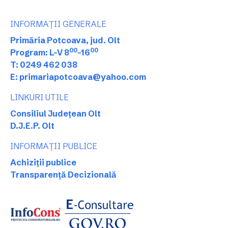
INFORMAȚII GENERALE
Primăria Potcoava, jud. Olt
00
00
Program: L-V 8
-16
T: 0249 462 038
E: primariapotcoava@yahoo.com
LINKURI UTILE
Consiliul Județean Olt
D.J.E.P. Olt
INFORMAȚII PUBLICE
Achiziții publice
Transparență Decizională