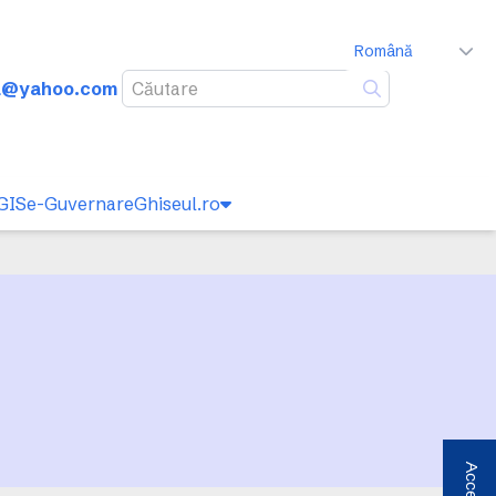
Română
va@yahoo.com
Caută
GIS
e-Guvernare
Ghiseul.ro