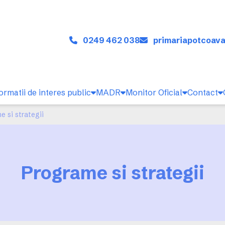
0249 462 038
primariapotcoa
ormatii de interes public
MADR
Monitor Oficial
Contact
e si strategii
Programe si strategii