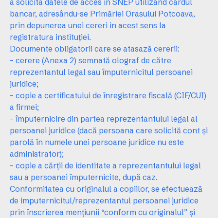
a solicita datele de acces în SNEP utilizând cardul
bancar, adresându-se Primăriei Orasului Potcoava,
prin depunerea unei cereri in acest sens la
registratura instituției.
Documente obligatorii care se atasază cererii:
– cerere (
Anexa 2
) semnată olograf de către
reprezentantul legal sau împuternicitul persoanei
juridice;
– copie a certificatului de înregistrare fiscală (CIF/CUI)
a firmei;
– împuternicire din partea reprezentantului legal al
persoanei juridice (dacă persoana care solicită cont și
parolă în numele unei persoane juridice nu este
administrator);
– copie a cărții de identitate a reprezentantului legal
sau a persoanei împuternicite, după caz.
Conformitatea cu originalul a copiilor, se efectuează
de imputernicitul/reprezentantul persoanei juridice
prin înscrierea mențiunii “conform cu originalul” și