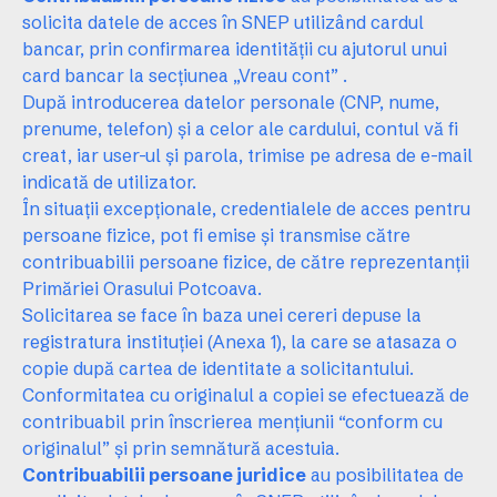
solicita datele de acces în SNEP utilizând cardul
bancar, prin confirmarea identității cu ajutorul unui
card bancar la secțiunea „
Vreau cont”
.
După introducerea datelor personale (CNP, nume,
prenume, telefon) și a celor ale cardului, contul vă fi
creat, iar user-ul și parola, trimise pe adresa de e-mail
indicată de utilizator.
În situații excepționale, credentialele de acces pentru
persoane fizice, pot fi emise și transmise către
contribuabilii persoane fizice, de către reprezentanții
Primăriei Orasului Potcoava.
Solicitarea se face în baza unei cereri depuse la
registratura instituției (
Anexa 1
), la care se atasaza o
copie după cartea de identitate a solicitantului.
Conformitatea cu originalul a copiei se efectuează de
contribuabil prin înscrierea mențiunii “conform cu
originalul” și prin semnătură acestuia.
Contribuabilii persoane juridice
au posibilitatea de